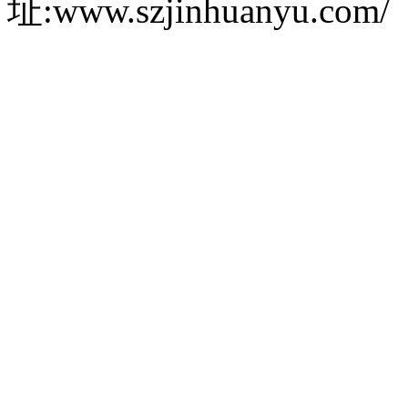
址:www.szjinhuanyu.com/