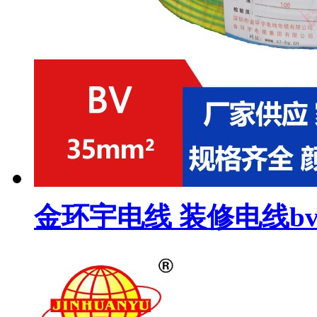
金环宇电线 装修电线bv