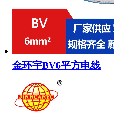
金环宇BV6平方电线