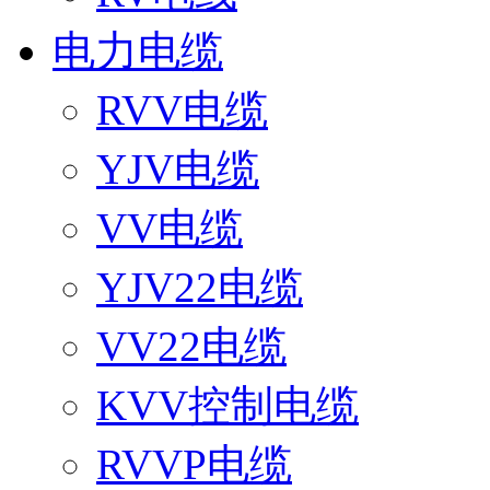
电力电缆
RVV电缆
YJV电缆
VV电缆
YJV22电缆
VV22电缆
KVV控制电缆
RVVP电缆