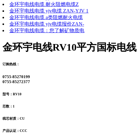
金环宇电线电缆 耐火阻燃电缆Z
金环宇电线电缆 yjv电缆 ZAN-YJV 1
金环宇电线电缆 a类阻燃耐火电缆
金环宇电线电缆 yjv电缆报价ZAN-
金环宇电线电缆：您了解矿物质电
金环宇电线RV10平方国标电线
订购热线：
0755-85270199
0755-85272377
型号：
RV10
芯数：
1
线芯材质：
CU
产品认证：
CCC