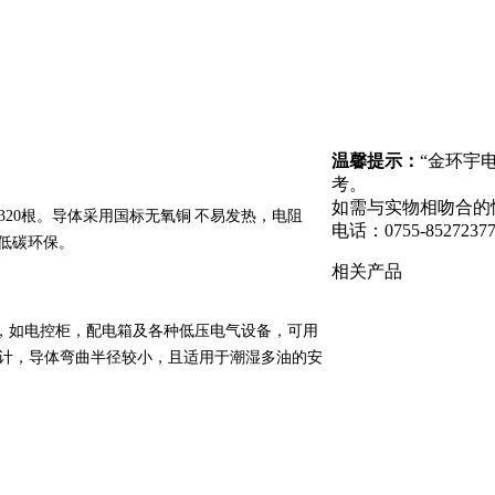
温馨提示：
“金环宇
考。
如需与实物相吻合的
320根。导体采用国标无氧铜 不易发热，电阻
电话：0755-85272377 
时低碳环保。
相关产品
，如电控柜，配电箱及各种低压电气设备，可用
计，导体弯曲半径较小，且适用于潮湿多油的安